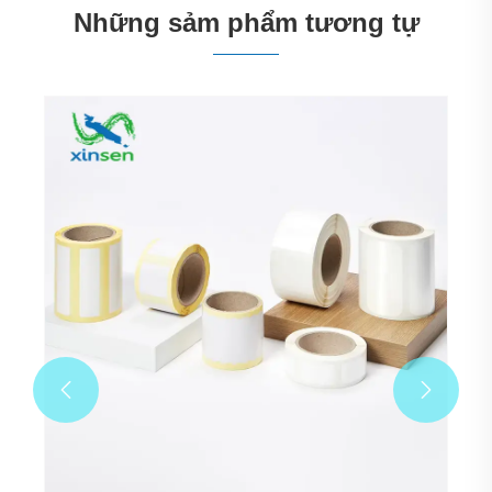
Những sảm phẩm tương tự
Cửa hàng bán lẻ Boutique Khuyến mại
Nhãn dán thẻ giá
Xem thêm >>

