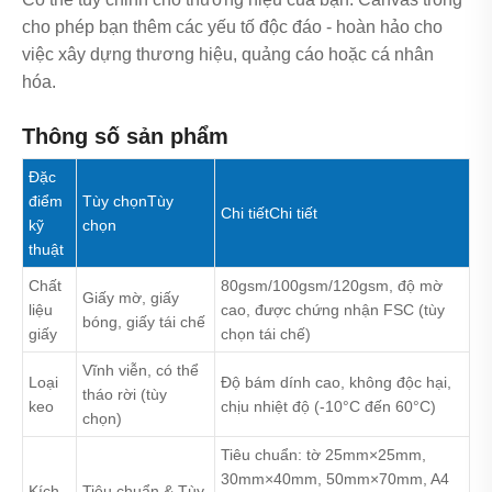
cho phép bạn thêm các yếu tố độc đáo - hoàn hảo cho
việc xây dựng thương hiệu, quảng cáo hoặc cá nhân
hóa.
Thông số sản phẩm
Đặc
điểm
Tùy chọnTùy
Chi tiếtChi tiết
kỹ
chọn
thuật
Chất
80gsm/100gsm/120gsm, độ mờ
Giấy mờ, giấy
liệu
cao, được chứng nhận FSC (tùy
bóng, giấy tái chế
giấy
chọn tái chế)
Vĩnh viễn, có thể
Loại
Độ bám dính cao, không độc hại,
tháo rời (tùy
keo
chịu nhiệt độ (-10°C đến 60°C)
chọn)
Tiêu chuẩn: tờ 25mm×25mm,
30mm×40mm, 50mm×70mm, A4
Kích
Tiêu chuẩn & Tùy