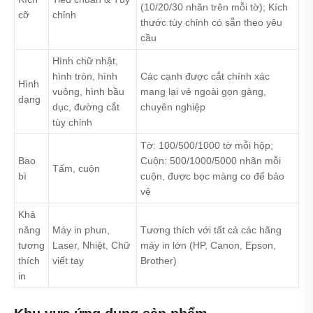
(10/20/30 nhãn trên mỗi tờ); Kích
cỡ
chỉnh
thước tùy chỉnh có sẵn theo yêu
cầu
Hình chữ nhật,
hình tròn, hình
Các cạnh được cắt chính xác
Hình
vuông, hình bầu
mang lại vẻ ngoài gọn gàng,
dạng
dục, đường cắt
chuyên nghiệp
tùy chỉnh
Tờ: 100/500/1000 tờ mỗi hộp;
Bao
Cuộn: 500/1000/5000 nhãn mỗi
Tấm, cuộn
bì
cuộn, được bọc màng co để bảo
vệ
Khả
năng
Máy in phun,
Tương thích với tất cả các hãng
tương
Laser, Nhiệt, Chữ
máy in lớn (HP, Canon, Epson,
thích
viết tay
Brother)
in