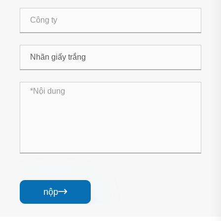
nộp
