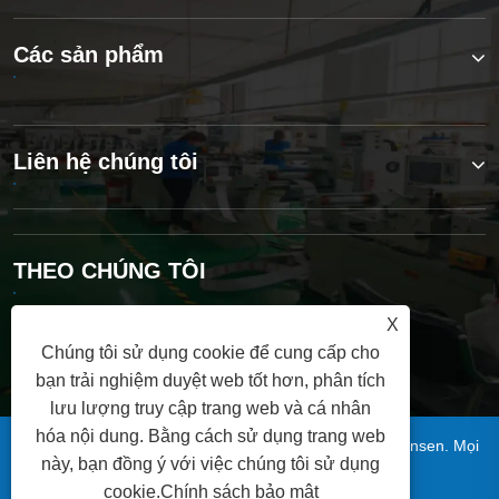
Các sản phẩm
Liên hệ chúng tôi
THEO CHÚNG TÔI
X
Chúng tôi sử dụng cookie để cung cấp cho
bạn trải nghiệm duyệt web tốt hơn, phân tích
lưu lượng truy cập trang web và cá nhân
hóa nội dung. Bằng cách sử dụng trang web
Bản quyền © 2025 Công ty TNHH Bao bì Thanh Đảo Xinsen. Mọi
này, bạn đồng ý với việc chúng tôi sử dụng
quyền được bảo lưu.
cookie.
Chính sách bảo mật