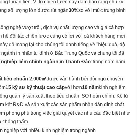
g thuận tiện. Vị trí chiến lược này đảm bảo rằng chu kỳ
àng số lượng lớn được rút ngắn
30%
so với mức trung bình
"công nghệ vượt trội, dịch vụ chất lượng cao và giá cả hợp
uan hệ đối tác chiến lược cùng có lợi với cả khách hàng mới
 này đã mang lại cho chúng tôi danh tiếng về "hiệu quả, độ
ng ngành in nhãn tự dính ở Bắc Trung Quốc và chúng tôi đã
nghiệp liêm chính ngành in Thanh Đảo
"trong năm năm
t tiêu chuẩn 2.000㎡
được vận hành bởi đội ngũ chuyên
gồm
15 kỹ sư kỹ thuật cao cấp
với hơn
10 năm
kinh nghiệm
hống quản lý sản xuất theo tiêu chuẩn ISO hoàn chỉnh. Kể từ
cam kết R&D và sản xuất các sản phẩm nhãn dán dính chất
iệm phong phú trong việc giải quyết các nhu cầu đặc biệt như
và chống thấm.
n nghiệp với nhiều kinh nghiệm trong ngành