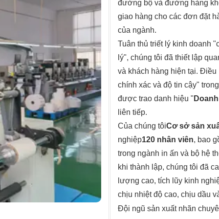
đường bộ và đường hàng khôn
giao hàng cho các đơn đặt h
của ngành.
Tuân thủ triết lý kinh doanh 
lý", chúng tôi đã thiết lập q
và khách hàng hiện tại. Điều
chính xác và độ tin cậy" tro
được trao danh hiệu "
Doanh 
liên tiếp.
Của chúng tôi
Cơ sở sản xuấ
nghiệp
120 nhân viên
, bao 
trong ngành in ấn và bộ hệ t
khi thành lập, chúng tôi đã 
lượng cao, tích lũy kinh ngh
chịu nhiệt độ cao, chịu dầu 
Đội ngũ sản xuất nhãn chuyê