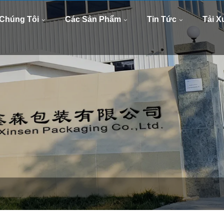
whatsapp
E-mail
8613505426090
xinsen
Chúng Tôi
Các Sản Phẩm
Tin Tức
Tải 