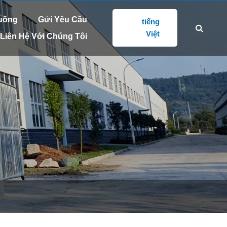
THEO CHÚNG TÔI:
@gd-xs.com
Xuống
Gửi Yêu Cầu
tiếng
Việt
Liên Hệ Với Chúng Tôi