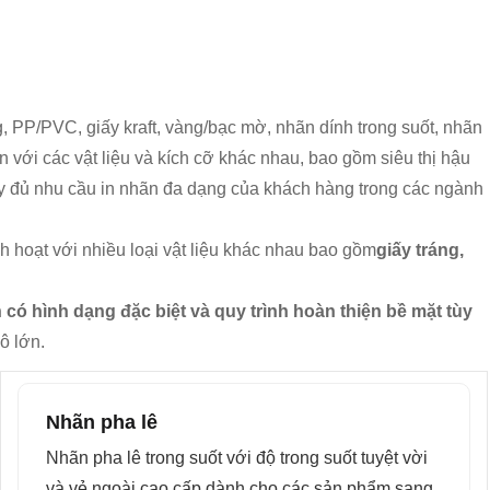
 PP/PVC, giấy kraft, vàng/bạc mờ, nhãn dính trong suốt, nhãn
 với các vật liệu và kích cỡ khác nhau, bao gồm siêu thị hậu
ầy đủ nhu cầu in nhãn đa dạng của khách hàng trong các ngành
nh hoạt với nhiều loại vật liệu khác nhau bao gồm
giấy tráng,
 có hình dạng đặc biệt và quy trình hoàn thiện bề mặt tùy
ô lớn.
Nhãn pha lê
Nhãn pha lê trong suốt với độ trong suốt tuyệt vời
và vẻ ngoài cao cấp dành cho các sản phẩm sang